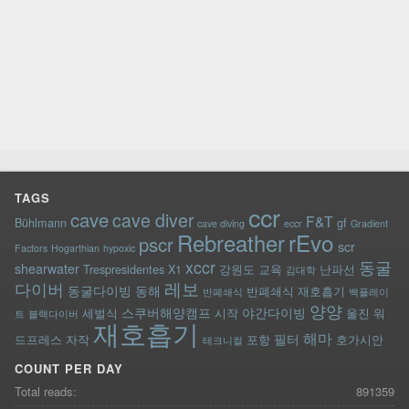
TAGS
ccr
cave
cave diver
F&T
Bühlmann
gf
cave diving
eccr
Gradient
rEvo
Rebreather
pscr
scr
Factors
Hogarthian
hypoxic
xccr
동굴
shearwater
Trespresidentes
X1
강원도
교육
난파선
김대학
레보
다이버
동굴다이빙
동해
반폐쇄식 재호흡기
반폐쇄식
백플레이
양양
스쿠버해양캠프
야간다이빙
세벌식
시작
울진
워
트
블랙다이버
재호흡기
해마
필터
드프레스
자작
포항
호가시안
테크니컬
COUNT PER DAY
Total reads:
891359