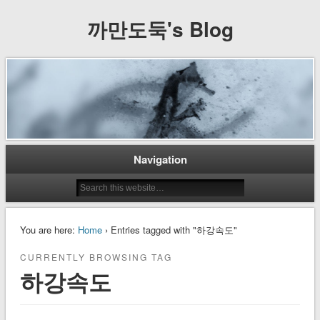
까만도둑's Blog
Navigation
You are here:
Home
› Entries tagged with "하강속도"
CURRENTLY BROWSING TAG
하강속도