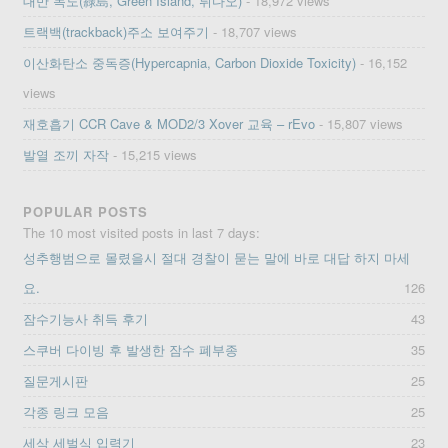
대만 녹도(綠島, Green Island, 뤼다오)
- 18,972 views
트랙백(trackback)주소 보여주기
- 18,707 views
이산화탄소 중독증(Hypercapnia, Carbon Dioxide Toxicity)
- 16,152
views
재호흡기 CCR Cave & MOD2/3 Xover 교육 – rEvo
- 15,807 views
발열 조끼 자작
- 15,215 views
POPULAR POSTS
The 10 most visited posts in last 7 days:
성추행범으로 몰렸을시 절대 경찰이 묻는 말에 바로 대답 하지 마세
요.
126
잠수기능사 취득 후기
43
스쿠버 다이빙 후 발생한 잠수 폐부종
35
질문게시판
25
각종 링크 모음
25
세삭 세벌식 입력기
23