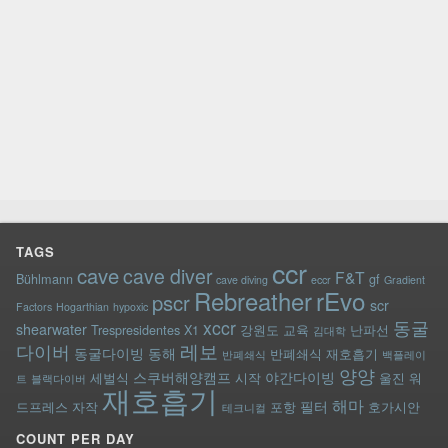
TAGS
ccr
cave
cave diver
F&T
Bühlmann
gf
cave diving
eccr
Gradient
rEvo
Rebreather
pscr
scr
Factors
Hogarthian
hypoxic
xccr
동굴
shearwater
Trespresidentes
X1
강원도
교육
난파선
김대학
레보
다이버
동굴다이빙
동해
반폐쇄식 재호흡기
반폐쇄식
백플레이
양양
스쿠버해양캠프
야간다이빙
세벌식
시작
울진
워
트
블랙다이버
재호흡기
해마
필터
드프레스
자작
포항
호가시안
테크니컬
COUNT PER DAY