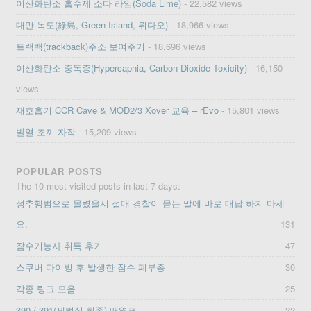
이산화탄소 흡수제 소다 라임(Soda Lime)
- 22,582 views
대만 녹도(綠島, Green Island, 뤼다오)
- 18,966 views
트랙백(trackback)주소 보여주기
- 18,696 views
이산화탄소 중독증(Hypercapnia, Carbon Dioxide Toxicity)
- 16,150
views
재호흡기 CCR Cave & MOD2/3 Xover 교육 – rEvo
- 15,801 views
발열 조끼 자작
- 15,209 views
POPULAR POSTS
The 10 most visited posts in last 7 days:
성추행범으로 몰렸을시 절대 경찰이 묻는 말에 바로 대답 하지 마세
요.
131
잠수기능사 취득 후기
47
스쿠버 다이빙 후 발생한 잠수 폐부종
30
각종 링크 모음
25
390 / 391(세벌식 최종) 배열표
22