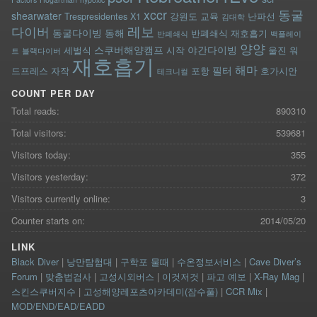
xccr
동굴
shearwater
Trespresidentes
X1
강원도
교육
난파선
김대학
레보
다이버
동굴다이빙
동해
반폐쇄식 재호흡기
반폐쇄식
백플레이
양양
스쿠버해양캠프
야간다이빙
세벌식
시작
울진
워
트
블랙다이버
재호흡기
해마
필터
드프레스
자작
포항
호가시안
테크니컬
COUNT PER DAY
Total reads:
890310
Total visitors:
539681
Visitors today:
355
Visitors yesterday:
372
Visitors currently online:
3
Counter starts on:
2014/05/20
LINK
Black Diver
|
낭만탐험대
|
구학포 물때
|
수온정보서비스
|
Cave Diver’s
Forum
|
맞춤법검사
|
고성시외버스
|
이것저것
|
파고 예보
|
X-Ray Mag
|
스킨스쿠버지수
|
고성해양레포츠아카데미(잠수풀)
|
CCR Mix
|
MOD/END/EAD/EADD