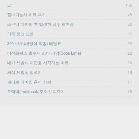
요.
132
잠수기능사 취득 후기
48
스쿠버 다이빙 후 발생한 잠수 폐부종
32
각종 링크 모음
26
390 / 391(세벌식 최종) 배열표
22
이산화탄소 흡수제 소다 라임(Soda Lime)
22
내가 세벌식 자판을 시작하는 이유
20
세삭 세벌식 입력기
19
케이브 다이빙 용어 사전
17
트랙백(trackback)주소 보여주기
15