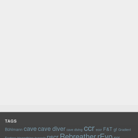
TAGS
ccr
cave
cave diver
F&T
Bühlmann
gf
cave diving
eccr
Gradient
rEvo
Rebreather
pscr
scr
Factors
Hogarthian
hypoxic