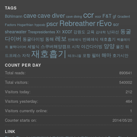
TAGS
ccr
cave
cave diver
F&T
Bühlmann
gf
cave diving
eccr
Gradient
rEvo
Rebreather
pscr
scr
Factors
Hogarthian
hypoxic
xccr
동굴
shearwater
Trespresidentes
X1
강원도
교육
난파선
김대학
레보
다이버
동굴다이빙
동해
반폐쇄식 재호흡기
반폐쇄식
백플레이
양양
스쿠버해양캠프
야간다이빙
세벌식
시작
울진
워
트
블랙다이버
재호흡기
해마
필터
드프레스
자작
포항
호가시안
테크니컬
COUNT PER DAY
Total reads:
890641
Total visitors:
540002
Visitors today:
212
Visitors yesterday:
464
Visitors currently online:
1
Counter starts on:
2014/05/20
LINK