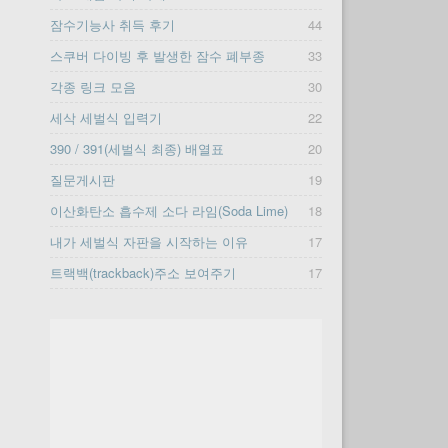
잠수기능사 취득 후기
44
스쿠버 다이빙 후 발생한 잠수 폐부종
33
각종 링크 모음
30
세삭 세벌식 입력기
22
390 / 391(세벌식 최종) 배열표
20
질문게시판
19
이산화탄소 흡수제 소다 라임(Soda Lime)
18
내가 세벌식 자판을 시작하는 이유
17
트랙백(trackback)주소 보여주기
17