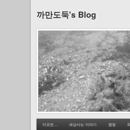
까만도둑's Blog
이곳은…
세상사는 이야기
캠핑
S