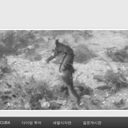
CUBA
다이빙 투어
세벌식자판
질문게시판