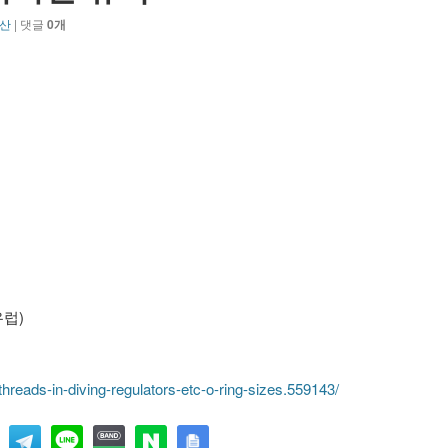
산
| 댓글
0개
유럽)
reads-in-diving-regulators-etc-o-ring-sizes.559143/