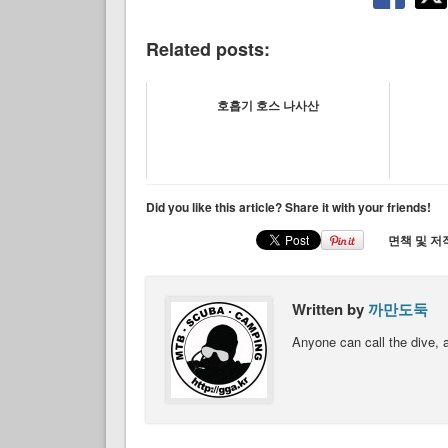
Related posts:
호흡기 호스 나사산
Did you like this article? Share it with your friends!
면책 및 저작
Written by
까만도둑
Anyone can call the dive, 