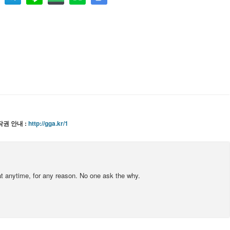
권 안내 :
http://gga.kr/1
at anytime, for any reason. No one ask the why.