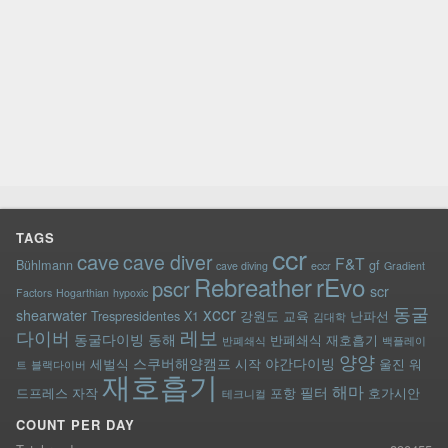
TAGS
ccr
cave
cave diver
F&T
Bühlmann
gf
cave diving
eccr
Gradient
rEvo
Rebreather
pscr
scr
Factors
Hogarthian
hypoxic
xccr
동굴
shearwater
Trespresidentes
X1
강원도
교육
난파선
김대학
레보
다이버
동굴다이빙
동해
반폐쇄식 재호흡기
반폐쇄식
백플레이
양양
스쿠버해양캠프
야간다이빙
세벌식
시작
울진
워
트
블랙다이버
재호흡기
해마
필터
드프레스
자작
포항
호가시안
테크니컬
COUNT PER DAY