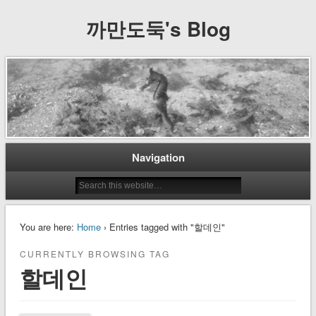
까만도둑's Blog
Navigation
You are here:
Home
› Entries tagged with "할데인"
CURRENTLY BROWSING TAG
할데인