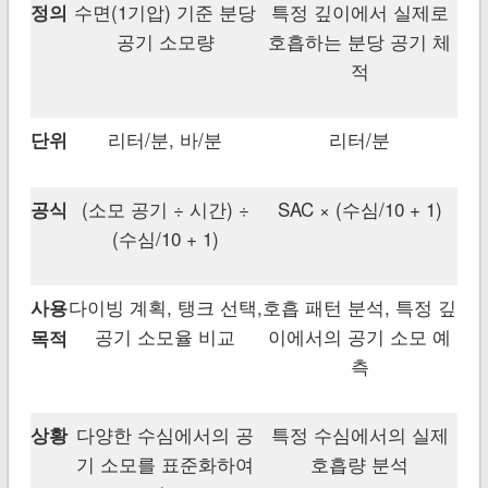
수면(1기압) 기준 분당
특정 깊이에서 실제로
정의
공기 소모량
호흡하는 분당 공기 체
적
리터/분, 바/분
리터/분
단위
(소모 공기 ÷ 시간) ÷
SAC × (수심/10 + 1)
공식
(수심/10 + 1)
다이빙 계획, 탱크 선택,
호흡 패턴 분석, 특정 깊
사용
공기 소모율 비교
이에서의 공기 소모 예
목적
측
다양한 수심에서의 공
특정 수심에서의 실제
상황
기 소모를 표준화하여
호흡량 분석