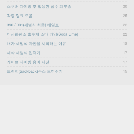
스쿠버 다이빙 후 발생한 잠수 폐부종
30
각종 링크 모음
25
390 / 391(세벌식 최종) 배열표
22
이산화탄소 흡수제 소다 라임(Soda Lime)
22
내가 세벌식 자판을 시작하는 이유
18
세삭 세벌식 입력기
17
케이브 다이빙 용어 사전
17
트랙백(trackback)주소 보여주기
15