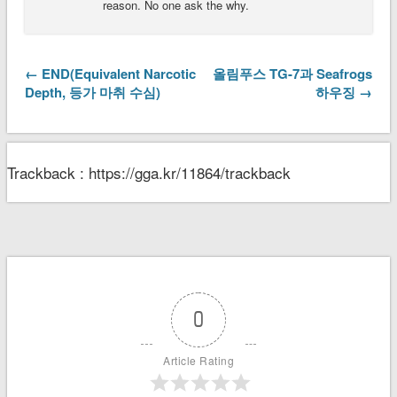
reason. No one ask the why.
← END(Equivalent Narcotic
올림푸스 TG-7과 Seafrogs
Depth, 등가 마취 수심)
하우징 →
Trackback : https://gga.kr/11864/trackback
0
Article Rating