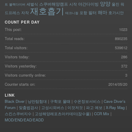
양양
스쿠버해양캠프
야간다이빙
세벌식
시작
울진
워
트
블랙다이버
재호흡기
해마
필터
드프레스
자작
포항
호가시안
테크니컬
COUNT PER DAY
This post:
1023
Total reads:
890235
Total visitors:
539612
Visitors today:
286
Visitors yesterday:
372
Visitors currently online:
3
Counter starts on:
2014/05/20
LINK
Black Diver
|
낭만탐험대
|
구학포 물때
|
수온정보서비스
|
Cave Diver’s
Forum
|
맞춤법검사
|
고성시외버스
|
이것저것
|
파고 예보
|
X-Ray Mag
|
스킨스쿠버지수
|
고성해양레포츠아카데미(잠수풀)
|
CCR Mix
|
MOD/END/EAD/EADD