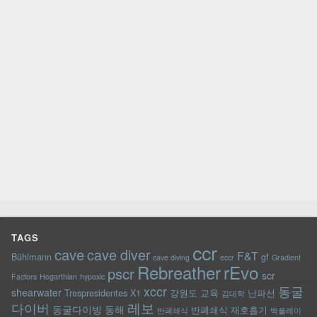
TAGS
ccr
cave
cave diver
F&T
Bühlmann
gf
cave diving
eccr
Gradient
rEvo
Rebreather
pscr
scr
Factors
Hogarthian
hypoxic
xccr
동굴
shearwater
Trespresidentes
X1
강원도
교육
난파선
김대학
레보
다이버
동굴다이빙
동해
반폐쇄식 재호흡기
반폐쇄식
백플레이