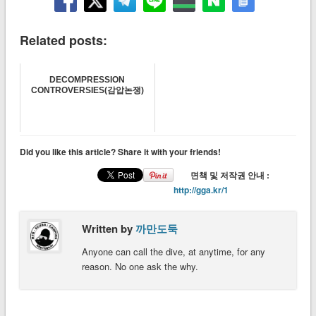
Related posts:
DECOMPRESSION
CONTROVERSIES(감압논쟁)
Did you like this article? Share it with your friends!
면책 및 저작권 안내 :
http://gga.kr/1
Written by
까만도둑
Anyone can call the dive, at anytime, for any
reason. No one ask the why.