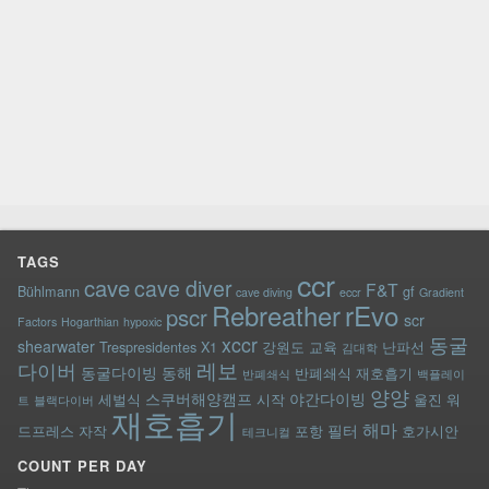
TAGS
ccr
cave
cave diver
F&T
Bühlmann
gf
cave diving
eccr
Gradient
rEvo
Rebreather
pscr
scr
Factors
Hogarthian
hypoxic
xccr
동굴
shearwater
Trespresidentes
X1
강원도
교육
난파선
김대학
레보
다이버
동굴다이빙
동해
반폐쇄식 재호흡기
반폐쇄식
백플레이
양양
스쿠버해양캠프
야간다이빙
세벌식
시작
울진
워
트
블랙다이버
재호흡기
해마
필터
드프레스
자작
포항
호가시안
테크니컬
COUNT PER DAY