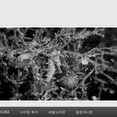
CUBA
다이빙 투어
세벌식자판
질문게시판