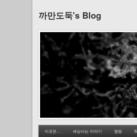
까만도둑's Blog
이곳은…
세상사는 이야기
캠핑
S