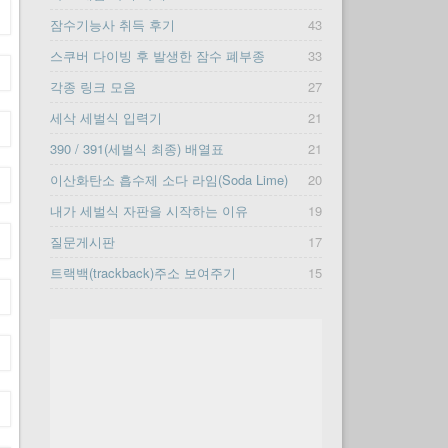
잠수기능사 취득 후기
43
스쿠버 다이빙 후 발생한 잠수 폐부종
33
각종 링크 모음
27
세삭 세벌식 입력기
21
390 / 391(세벌식 최종) 배열표
21
이산화탄소 흡수제 소다 라임(Soda Lime)
20
내가 세벌식 자판을 시작하는 이유
19
질문게시판
17
트랙백(trackback)주소 보여주기
15