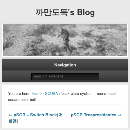
까만도둑's Blog
Navigation
You are here:
Home
›
SCUBA
› back plate system – round head
square neck bolt
← pSCR – Switch Block(더
pSCR Trespresidentes →
블용)