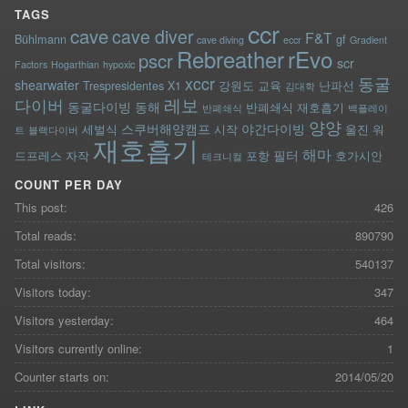
TAGS
ccr
cave
cave diver
F&T
Bühlmann
gf
cave diving
eccr
Gradient
rEvo
Rebreather
pscr
scr
Factors
Hogarthian
hypoxic
xccr
동굴
shearwater
Trespresidentes
X1
강원도
교육
난파선
김대학
레보
다이버
동굴다이빙
동해
반폐쇄식 재호흡기
반폐쇄식
백플레이
양양
스쿠버해양캠프
야간다이빙
세벌식
시작
울진
워
트
블랙다이버
재호흡기
해마
필터
드프레스
자작
포항
호가시안
테크니컬
COUNT PER DAY
This post:
426
Total reads:
890790
Total visitors:
540137
Visitors today:
347
Visitors yesterday:
464
Visitors currently online:
1
Counter starts on:
2014/05/20