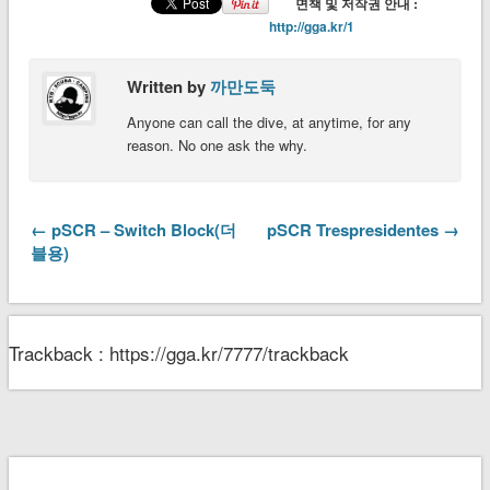
면책 및 저작권 안내 :
http://gga.kr/1
Written by
까만도둑
Anyone can call the dive, at anytime, for any
reason. No one ask the why.
← pSCR – Switch Block(더
pSCR Trespresidentes →
블용)
Trackback : https://gga.kr/7777/trackback