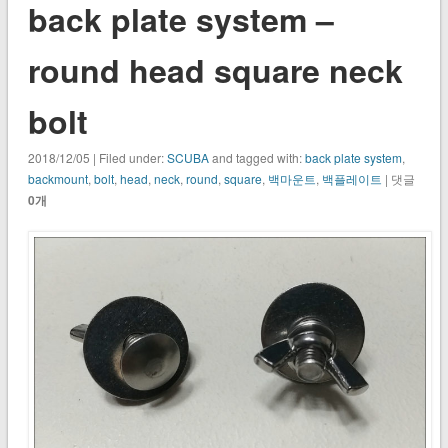
back plate system –
round head square neck
bolt
2018/12/05 | Filed under:
SCUBA
and tagged with:
back plate system
,
backmount
,
bolt
,
head
,
neck
,
round
,
square
,
백마운트
,
백플레이트
| 댓글
0개