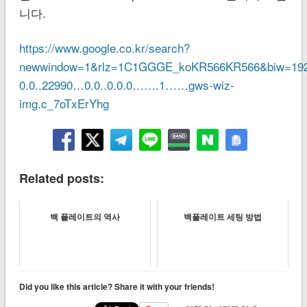
니다.
https://www.google.co.kr/search?
newwindow=1&rlz=1C1GGGE_koKR566KR566&biw=1920
0.0..22990…0.0..0.0.0…….1……gws-wiz-
img.c_7oTxErYhg
Related posts:
백 플레이트의 역사
백플레이트 세팅 방법
Did you like this article? Share it with your friends!