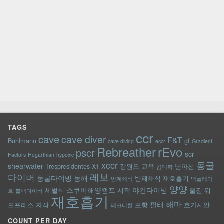
TAGS
ccr
cave
cave diver
F&T
Bühlmann
gf
cave diving
eccr
Gradient
rEvo
Rebreather
pscr
scr
Factors
Hogarthian
hypoxic
xccr
동굴
shearwater
Trespresidentes
X1
강원도
교육
난파선
김대학
레보
다이버
동굴다이빙
동해
반폐쇄식 재호흡기
반폐쇄식
백플레이
양양
스쿠버해양캠프
야간다이빙
세벌식
시작
울진
워
트
블랙다이버
재호흡기
해마
필터
드프레스
자작
포항
호가시안
테크니컬
COUNT PER DAY