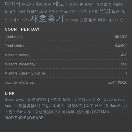
레보
다이버
동굴다이빙
동해
반폐쇄식 재호흡기
반폐쇄식
백플레이
양양
스쿠버해양캠프
야간다이빙
세벌식
시작
울진
워
트
블랙다이버
재호흡기
해마
필터
드프레스
자작
포항
호가시안
테크니컬
COUNT PER DAY
Total reads:
891292
Total visitors:
540592
Visitors today:
413
Visitors yesterday:
389
Visitors currently online:
1
Counter starts on:
2014/05/20
LINK
Black Diver
|
낭만탐험대
|
구학포 물때
|
수온정보서비스
|
Cave Diver’s
Forum
|
맞춤법검사
|
고성시외버스
|
이것저것
|
파고 예보
|
X-Ray Mag
|
스킨스쿠버지수
|
고성해양레포츠아카데미(잠수풀)
|
CCR Mix
|
MOD/END/EAD/EADD