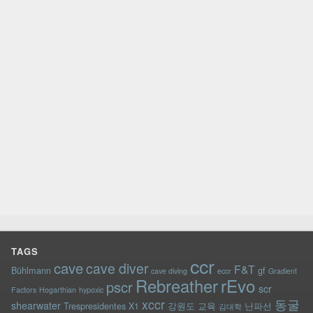
TAGS
ccr
cave
cave diver
F&T
Bühlmann
gf
cave diving
eccr
Gradient
rEvo
Rebreather
pscr
scr
Factors
Hogarthian
hypoxic
xccr
동굴
shearwater
Trespresidentes
X1
강원도
교육
난파선
김대학