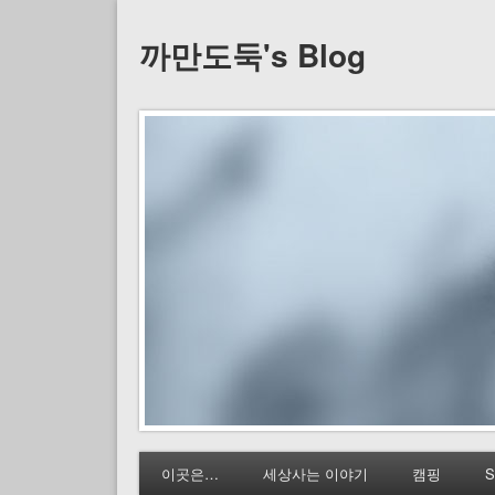
까만도둑's Blog
이곳은…
세상사는 이야기
캠핑
S