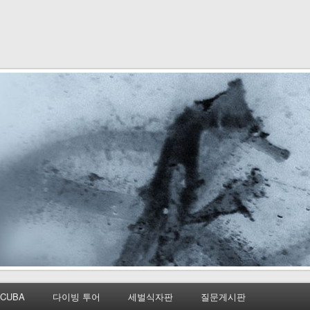
CUBA
다이빙 투어
세벌식자판
질문게시판