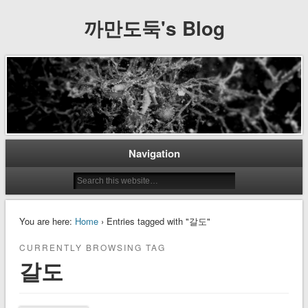
까만도둑's Blog
Navigation
You are here:
Home
› Entries tagged with "갈도"
CURRENTLY BROWSING TAG
갈도