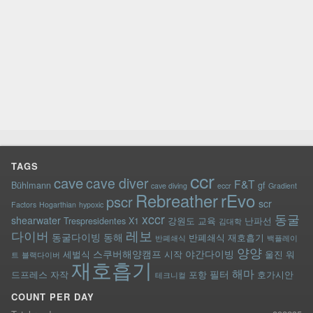
TAGS
ccr
cave
cave diver
F&T
Bühlmann
gf
cave diving
eccr
Gradient
rEvo
Rebreather
pscr
scr
Factors
Hogarthian
hypoxic
xccr
동굴
shearwater
Trespresidentes
X1
강원도
교육
난파선
김대학
레보
다이버
동굴다이빙
동해
반폐쇄식 재호흡기
반폐쇄식
백플레이
양양
스쿠버해양캠프
야간다이빙
세벌식
시작
울진
워
트
블랙다이버
재호흡기
해마
필터
드프레스
자작
포항
호가시안
테크니컬
COUNT PER DAY