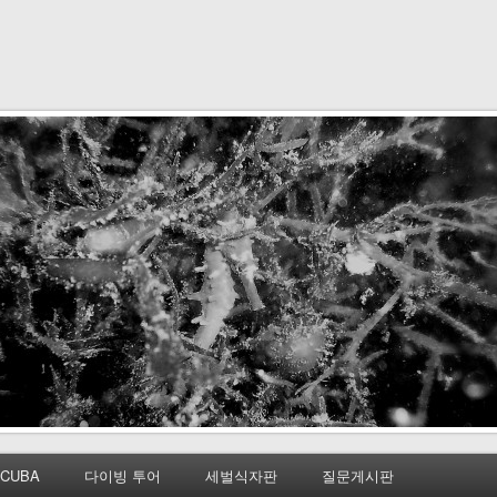
CUBA
다이빙 투어
세벌식자판
질문게시판