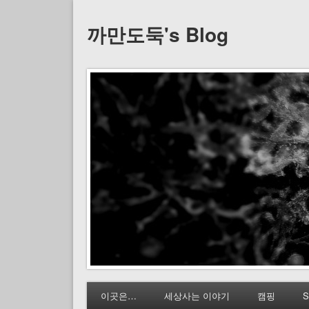
까만도둑's Blog
이곳은…
세상사는 이야기
캠핑
S