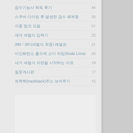
잠수기능사 취득 후기
44
스쿠버 다이빙 후 발생한 잠수 폐부종
33
각종 링크 모음
31
세삭 세벌식 입력기
22
390 / 391(세벌식 최종) 배열표
21
이산화탄소 흡수제 소다 라임(Soda Lime)
20
내가 세벌식 자판을 시작하는 이유
19
질문게시판
17
트랙백(trackback)주소 보여주기
15