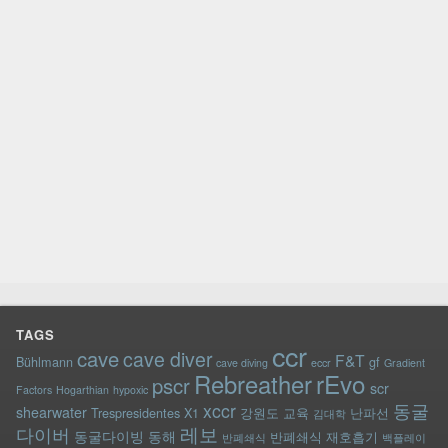
TAGS
ccr
cave
cave diver
F&T
Bühlmann
gf
cave diving
eccr
Gradient
rEvo
Rebreather
pscr
scr
Factors
Hogarthian
hypoxic
xccr
동굴
shearwater
Trespresidentes
X1
강원도
교육
난파선
김대학
레보
다이버
동굴다이빙
동해
반폐쇄식 재호흡기
반폐쇄식
백플레이