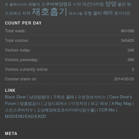
양양
스쿠버해양캠프
야간다이빙
세벌식
시작
울진
워
트
블랙다이버
재호흡기
해마
필터
드프레스
자작
포항
호가시안
테크니컬
COUNT PER DAY
Total reads:
891089
Total visitors:
540425
Visitors today:
246
Visitors yesterday:
389
Visitors currently online:
2
Counter starts on:
2014/05/20
LINK
Black Diver
|
낭만탐험대
|
구학포 물때
|
수온정보서비스
|
Cave Diver’s
Forum
|
맞춤법검사
|
고성시외버스
|
이것저것
|
파고 예보
|
X-Ray Mag
|
스킨스쿠버지수
|
고성해양레포츠아카데미(잠수풀)
|
CCR Mix
|
MOD/END/EAD/EADD
META