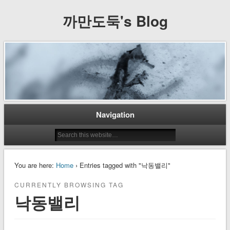
까만도둑's Blog
Navigation
You are here:
Home
› Entries tagged with "낙동밸리"
CURRENTLY BROWSING TAG
낙동밸리