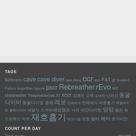
TAGS
ccr
cave
cave diver
F&T
Bühlmann
gf
cave diving
eccr
Gradient
rEvo
Rebreather
pscr
scr
Factors
Hogarthian
hypoxic
xccr
동굴
shearwater
Trespresidentes
X1
강원도
교육
난파선
김대학
레보
다이버
동굴다이빙
동해
반폐쇄식 재호흡기
반폐쇄식
백플레이
양양
스쿠버해양캠프
야간다이빙
세벌식
시작
울진
워
트
블랙다이버
재호흡기
해마
필터
드프레스
자작
포항
호가시안
테크니컬
COUNT PER DAY
Total reads:
891285