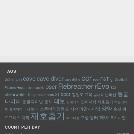
TAGS
ccr
cave
cave diver
F&T
Bühlmann
gf
cave diving
eccr
Gradient
rEvo
Rebreather
pscr
scr
Factors
Hogarthian
hypoxic
xccr
동굴
shearwater
Trespresidentes
X1
강원도
교육
난파선
김대학
레보
다이버
동굴다이빙
동해
반폐쇄식 재호흡기
반폐쇄식
백플레이
양양
스쿠버해양캠프
야간다이빙
세벌식
시작
울진
워
트
블랙다이버
재호흡기
해마
필터
드프레스
자작
포항
호가시안
테크니컬
COUNT PER DAY