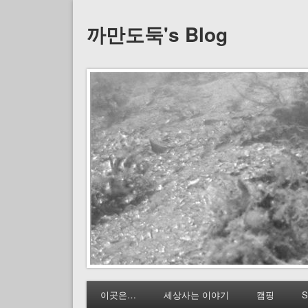
까만도둑's Blog
이곳은…
세상사는 이야기
캠핑
S