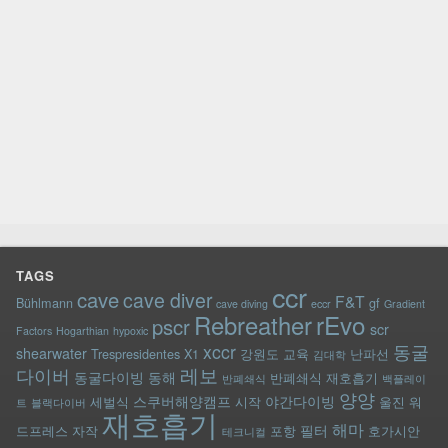
TAGS
ccr
cave
cave diver
F&T
Bühlmann
gf
cave diving
eccr
Gradient
rEvo
Rebreather
pscr
scr
Factors
Hogarthian
hypoxic
xccr
동굴
shearwater
Trespresidentes
X1
강원도
교육
난파선
김대학
레보
다이버
동굴다이빙
동해
반폐쇄식 재호흡기
반폐쇄식
백플레이
양양
스쿠버해양캠프
야간다이빙
세벌식
시작
울진
워
트
블랙다이버
재호흡기
해마
필터
드프레스
자작
포항
호가시안
테크니컬