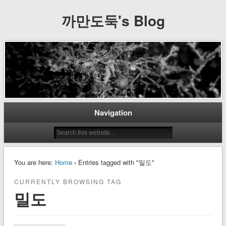
까만도둑's Blog
Navigation
You are here:
Home
› Entries tagged with "밀도"
CURRENTLY BROWSING TAG
밀도