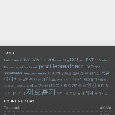
TAGS
ccr
cave
cave diver
F&T
Bühlmann
gf
cave diving
eccr
Gradient
rEvo
Rebreather
pscr
scr
Factors
Hogarthian
hypoxic
xccr
동굴
shearwater
Trespresidentes
X1
강원도
교육
난파선
김대학
레보
다이버
동굴다이빙
동해
반폐쇄식 재호흡기
반폐쇄식
백플레이
양양
스쿠버해양캠프
야간다이빙
세벌식
시작
울진
워
트
블랙다이버
재호흡기
해마
필터
드프레스
자작
포항
호가시안
테크니컬
COUNT PER DAY
Total reads:
890829