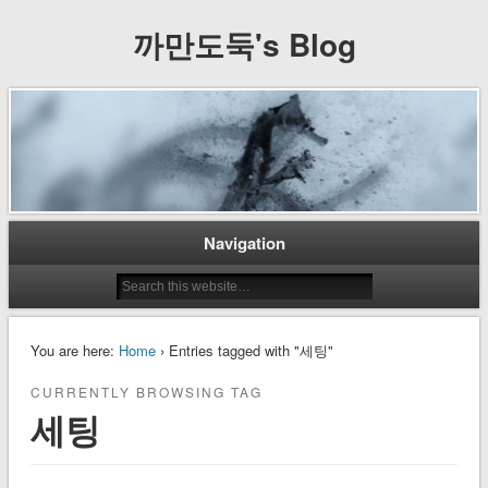
까만도둑's Blog
Navigation
You are here:
Home
› Entries tagged with "세팅"
CURRENTLY BROWSING TAG
세팅