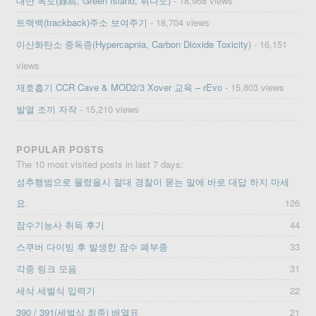
대만 녹도(綠島, Green Island, 뤼다오)
- 18,968 views
트랙백(trackback)주소 보여주기
- 18,704 views
이산화탄소 중독증(Hypercapnia, Carbon Dioxide Toxicity)
- 16,151
views
재호흡기 CCR Cave & MOD2/3 Xover 교육 – rEvo
- 15,803 views
발열 조끼 자작
- 15,210 views
POPULAR POSTS
The 10 most visited posts in last 7 days:
성추행범으로 몰렸을시 절대 경찰이 묻는 말에 바로 대답 하지 마세
요.
126
잠수기능사 취득 후기
44
스쿠버 다이빙 후 발생한 잠수 폐부종
33
각종 링크 모음
31
세삭 세벌식 입력기
22
390 / 391(세벌식 최종) 배열표
21