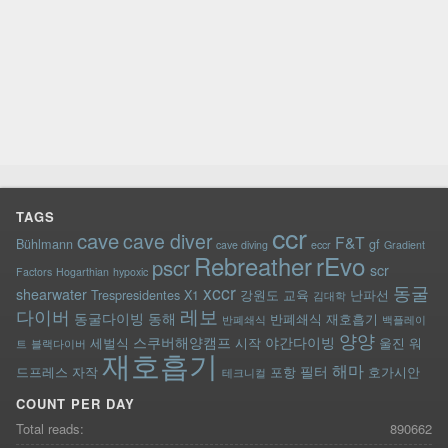
TAGS
ccr
cave
cave diver
F&T
Bühlmann
gf
cave diving
eccr
Gradient
rEvo
Rebreather
pscr
scr
Factors
Hogarthian
hypoxic
xccr
동굴
shearwater
Trespresidentes
X1
강원도
교육
난파선
김대학
레보
다이버
동굴다이빙
동해
반폐쇄식 재호흡기
반폐쇄식
백플레이
양양
스쿠버해양캠프
야간다이빙
세벌식
시작
울진
워
트
블랙다이버
재호흡기
해마
필터
드프레스
자작
포항
호가시안
테크니컬
COUNT PER DAY
Total reads:
890662