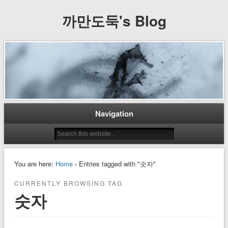
까만도둑's Blog
Navigation
You are here:
Home
› Entries tagged with "숫자"
CURRENTLY BROWSING TAG
숫자