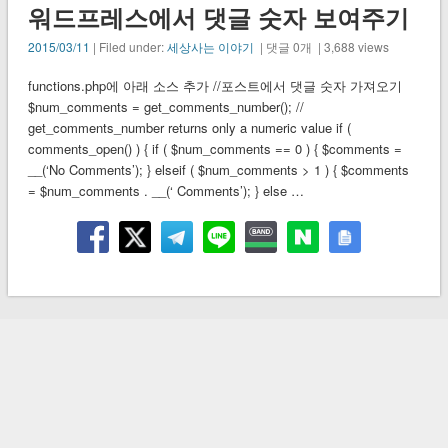
워드프레스에서 댓글 숫자 보여주기
2015/03/11
| Filed under:
세상사는 이야기
| 댓글 0개 | 3,688 views
functions.php에 아래 소스 추가 //포스트에서 댓글 숫자 가져오기
$num_comments = get_comments_number(); //
get_comments_number returns only a numeric value if (
comments_open() ) { if ( $num_comments == 0 ) { $comments =
__(‘No Comments’); } elseif ( $num_comments > 1 ) { $comments
= $num_comments . __(‘ Comments’); } else …