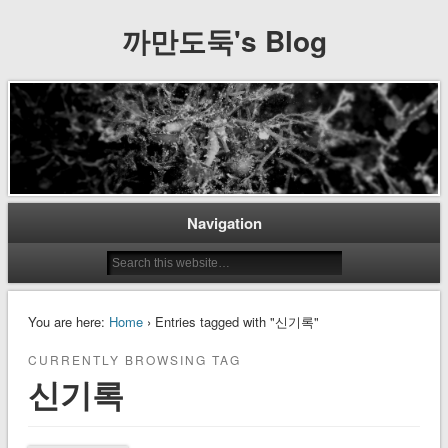
까만도둑's Blog
Navigation
You are here:
Home
› Entries tagged with "신기록"
CURRENTLY BROWSING TAG
신기록