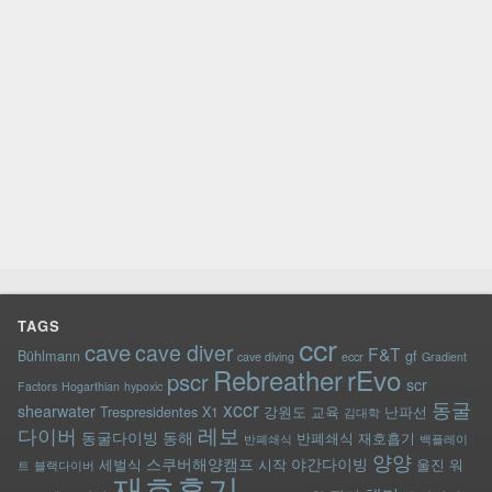
TAGS
ccr
cave
cave diver
F&T
Bühlmann
gf
cave diving
eccr
Gradient
rEvo
Rebreather
pscr
scr
Factors
Hogarthian
hypoxic
xccr
동굴
shearwater
Trespresidentes
X1
강원도
교육
난파선
김대학
레보
다이버
동굴다이빙
동해
반폐쇄식 재호흡기
반폐쇄식
백플레이
양양
스쿠버해양캠프
야간다이빙
세벌식
시작
울진
워
트
블랙다이버
재호흡기