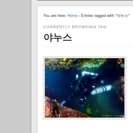
You are here:
Home
› Entries tagged with "야누스"
CURRENTLY BROWSING TAG
야누스