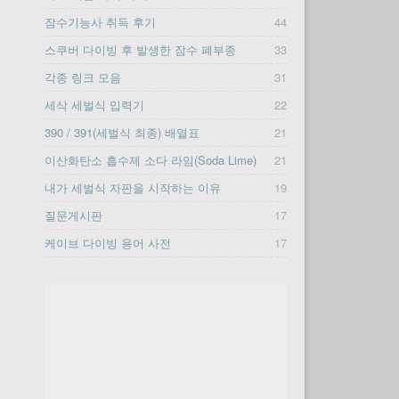
잠수기능사 취득 후기
44
스쿠버 다이빙 후 발생한 잠수 폐부종
33
각종 링크 모음
31
세삭 세벌식 입력기
22
390 / 391(세벌식 최종) 배열표
21
이산화탄소 흡수제 소다 라임(Soda Lime)
21
내가 세벌식 자판을 시작하는 이유
19
질문게시판
17
케이브 다이빙 용어 사전
17