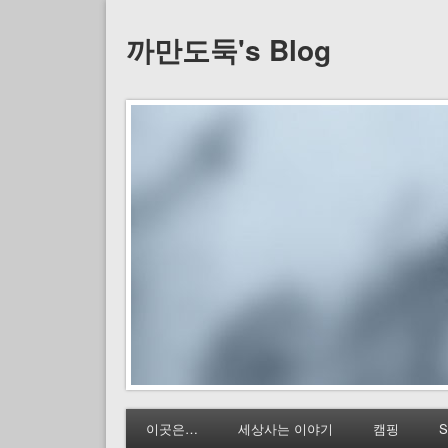
까만도둑's Blog
이곳은…
세상사는 이야기
캠핑
S