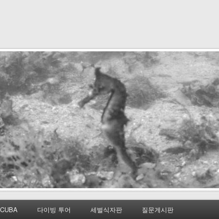
CUBA
다이빙 투어
세벌식자판
질문게시판