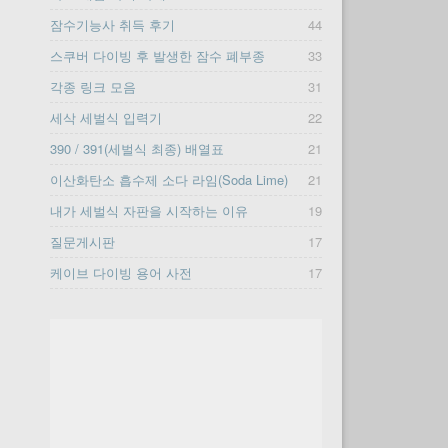
잠수기능사 취득 후기
44
스쿠버 다이빙 후 발생한 잠수 폐부종
33
각종 링크 모음
31
세삭 세벌식 입력기
22
390 / 391(세벌식 최종) 배열표
21
이산화탄소 흡수제 소다 라임(Soda Lime)
21
내가 세벌식 자판을 시작하는 이유
19
질문게시판
17
케이브 다이빙 용어 사전
17