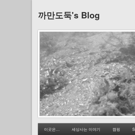
까만도둑's Blog
이곳은…
세상사는 이야기
캠핑
S