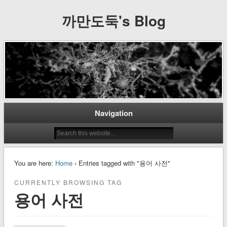
까만도둑's Blog
Navigation
You are here:
Home
› Entries tagged with "용어 사전"
CURRENTLY BROWSING TAG
용어 사전