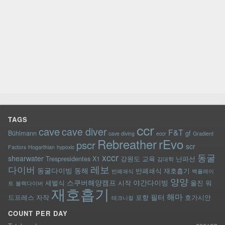
TAGS
ccr
cave
cave diver
F&T
Bühlmann
gf
cave diving
eccr
Gradient
rEvo
Rebreather
pscr
scr
Factors
Hogarthian
hypoxic
xccr
동굴
shearwater
Trespresidentes
X1
강원도
교육
난파선
김대학
레보
다이버
동굴다이빙
동해
반폐쇄식 재호흡기
반폐쇄식
백플레이
양양
스쿠버해양캠프
야간다이빙
세벌식
시작
울진
워
트
블랙다이버
재호흡기
해마
필터
드프레스
자작
포항
호가시안
테크니컬
COUNT PER DAY