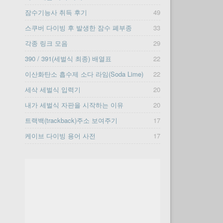
잠수기능사 취득 후기
49
스쿠버 다이빙 후 발생한 잠수 폐부종
33
각종 링크 모음
29
390 / 391(세벌식 최종) 배열표
22
이산화탄소 흡수제 소다 라임(Soda Lime)
22
세삭 세벌식 입력기
20
내가 세벌식 자판을 시작하는 이유
20
트랙백(trackback)주소 보여주기
17
케이브 다이빙 용어 사전
17