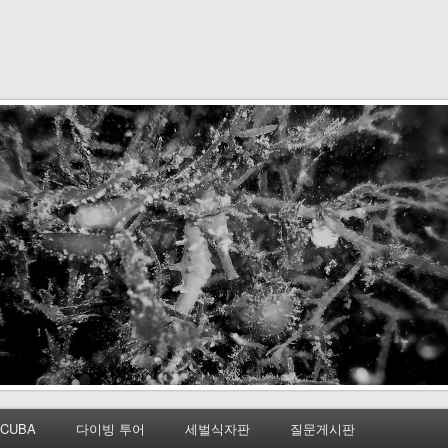
CUBA
다이빙 투어
세벌식자판
질문게시판