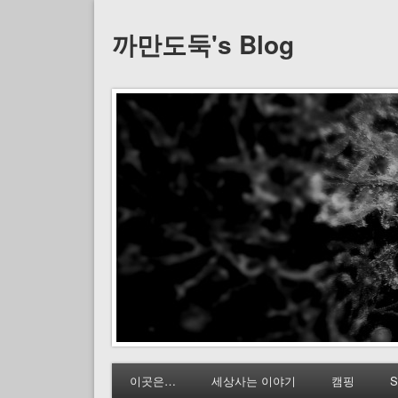
까만도둑's Blog
이곳은…
세상사는 이야기
캠핑
S