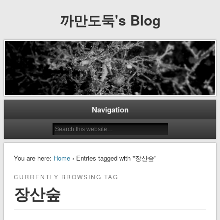
까만도둑's Blog
Navigation
You are here:
Home
› Entries tagged with "장산숲"
CURRENTLY BROWSING TAG
장산숲