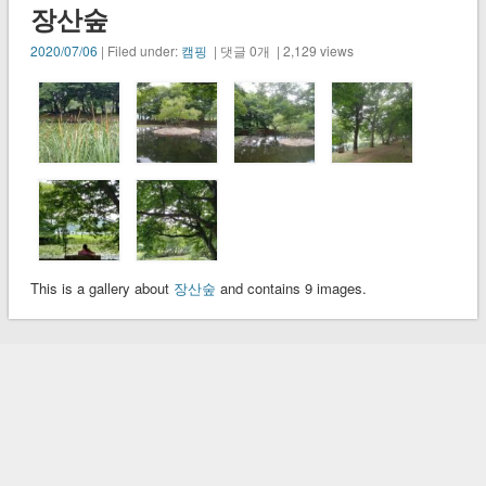
장산숲
2020/07/06
| Filed under:
캠핑
| 댓글 0개 | 2,129 views
This is a gallery about
장산숲
and contains 9 images.