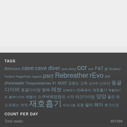
TAGS
ccr
cave
cave diver
F&T
Bühlmann
gf
cave diving
eccr
Gradient
rEvo
Rebreather
pscr
scr
Factors
Hogarthian
hypoxic
xccr
동굴
shearwater
Trespresidentes
X1
강원도
교육
난파선
김대학
레보
다이버
동굴다이빙
동해
반폐쇄식 재호흡기
반폐쇄식
백플레이
양양
스쿠버해양캠프
야간다이빙
세벌식
시작
울진
워
트
블랙다이버
재호흡기
해마
필터
드프레스
자작
포항
호가시안
테크니컬
COUNT PER DAY
Total reads:
891588