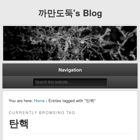
까만도둑's Blog
Navigation
You are here:
Home
› Entries tagged with "탄핵"
CURRENTLY BROWSING TAG
탄핵