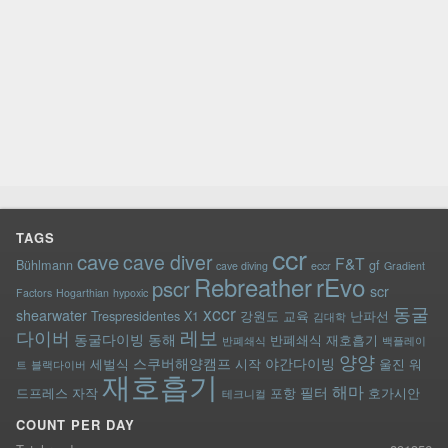
TAGS
ccr
cave
cave diver
F&T
Bühlmann
gf
cave diving
eccr
Gradient
rEvo
Rebreather
pscr
scr
Factors
Hogarthian
hypoxic
xccr
동굴
shearwater
Trespresidentes
X1
강원도
교육
난파선
김대학
레보
다이버
동굴다이빙
동해
반폐쇄식 재호흡기
반폐쇄식
백플레이
양양
스쿠버해양캠프
야간다이빙
세벌식
시작
울진
워
트
블랙다이버
재호흡기
해마
필터
드프레스
자작
포항
호가시안
테크니컬
COUNT PER DAY