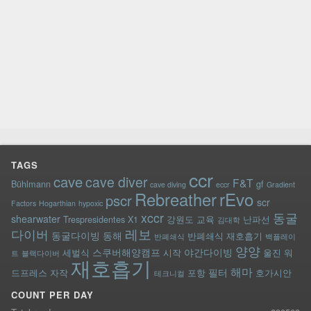
TAGS
ccr
cave
cave diver
F&T
Bühlmann
gf
cave diving
eccr
Gradient
rEvo
Rebreather
pscr
scr
Factors
Hogarthian
hypoxic
xccr
동굴
shearwater
Trespresidentes
X1
강원도
교육
난파선
김대학
레보
다이버
동굴다이빙
동해
반폐쇄식 재호흡기
반폐쇄식
백플레이
양양
스쿠버해양캠프
야간다이빙
세벌식
시작
울진
워
트
블랙다이버
재호흡기
해마
필터
드프레스
자작
포항
호가시안
테크니컬
COUNT PER DAY