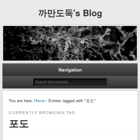
까만도둑's Blog
Navigation
You are here:
Home
› Entries tagged with "포도"
CURRENTLY BROWSING TAG
포도