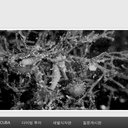
CUBA
다이빙 투어
세벌식자판
질문게시판