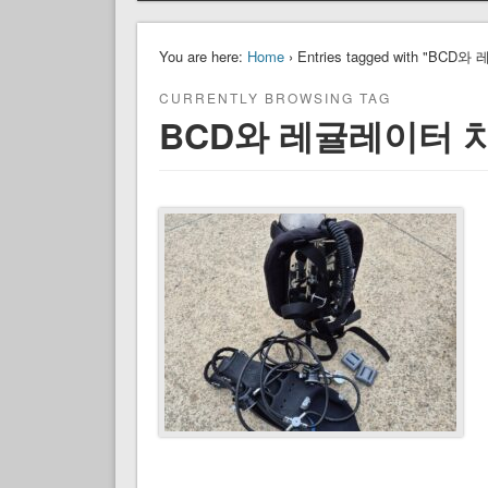
You are here:
Home
› Entries tagged with "BC
CURRENTLY BROWSING TAG
BCD와 레귤레이터 