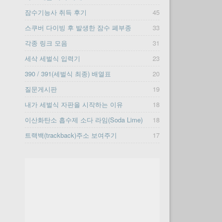
잠수기능사 취득 후기
45
스쿠버 다이빙 후 발생한 잠수 폐부종
33
각종 링크 모음
31
세삭 세벌식 입력기
23
390 / 391(세벌식 최종) 배열표
20
질문게시판
19
내가 세벌식 자판을 시작하는 이유
18
이산화탄소 흡수제 소다 라임(Soda Lime)
18
트랙백(trackback)주소 보여주기
17