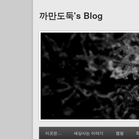
까만도둑's Blog
이곳은…
세상사는 이야기
캠핑
S