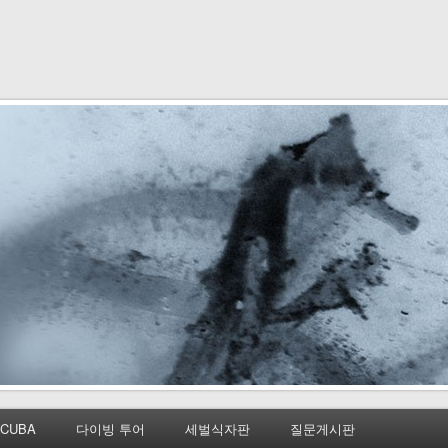
CUBA
다이빙 투어
세벌식자판
질문게시판