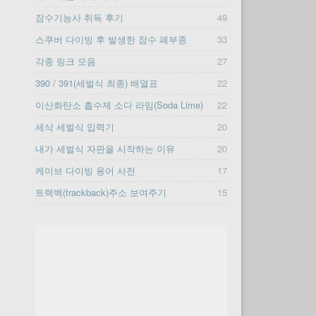
잠수기능사 취득 후기
49
스쿠버 다이빙 후 발생한 잠수 폐부종
33
각종 링크 모음
27
390 / 391(세벌식 최종) 배열표
22
이산화탄소 흡수제 소다 라임(Soda Lime)
22
세삭 세벌식 입력기
20
내가 세벌식 자판을 시작하는 이유
20
케이브 다이빙 용어 사전
17
트랙백(trackback)주소 보여주기
15