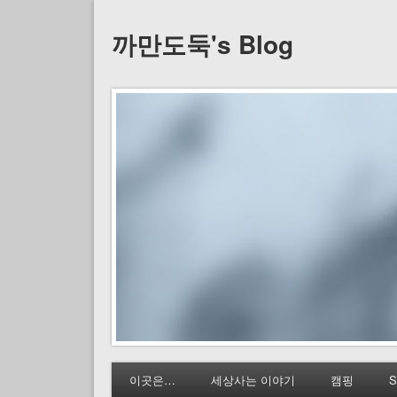
까만도둑's Blog
이곳은…
세상사는 이야기
캠핑
S