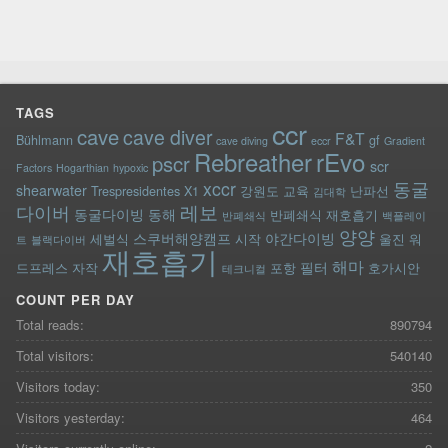
TAGS
ccr
cave
cave diver
F&T
Bühlmann
gf
cave diving
eccr
Gradient
rEvo
Rebreather
pscr
scr
Factors
Hogarthian
hypoxic
xccr
동굴
shearwater
Trespresidentes
X1
강원도
교육
난파선
김대학
레보
다이버
동굴다이빙
동해
반폐쇄식 재호흡기
반폐쇄식
백플레이
양양
스쿠버해양캠프
야간다이빙
세벌식
시작
울진
워
트
블랙다이버
재호흡기
해마
필터
드프레스
자작
포항
호가시안
테크니컬
COUNT PER DAY
Total reads:
890794
Total visitors:
540140
Visitors today:
350
Visitors yesterday:
464