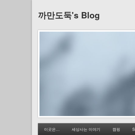
까만도둑's Blog
이곳은…
세상사는 이야기
캠핑
S