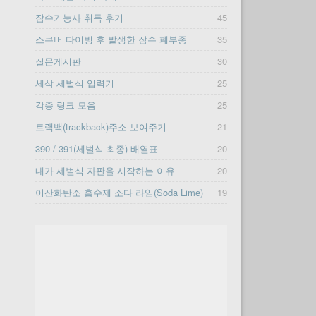
잠수기능사 취득 후기
45
스쿠버 다이빙 후 발생한 잠수 폐부종
35
질문게시판
30
세삭 세벌식 입력기
25
각종 링크 모음
25
트랙백(trackback)주소 보여주기
21
390 / 391(세벌식 최종) 배열표
20
내가 세벌식 자판을 시작하는 이유
20
이산화탄소 흡수제 소다 라임(Soda Lime)
19