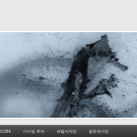
CUBA
다이빙 투어
세벌식자판
질문게시판