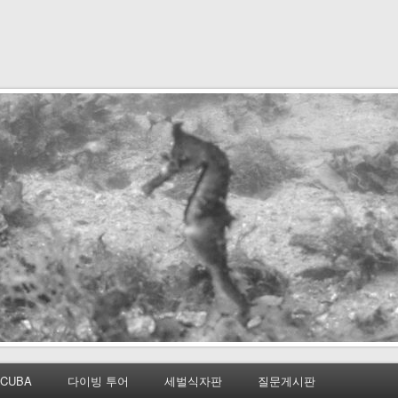
CUBA
다이빙 투어
세벌식자판
질문게시판