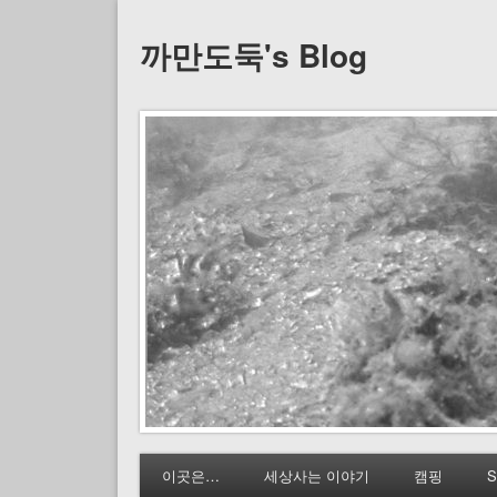
까만도둑's Blog
이곳은…
세상사는 이야기
캠핑
S