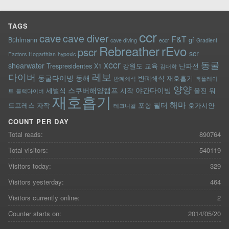
TAGS
ccr
cave
cave diver
F&T
Bühlmann
gf
cave diving
eccr
Gradient
rEvo
Rebreather
pscr
scr
Factors
Hogarthian
hypoxic
xccr
동굴
shearwater
Trespresidentes
X1
강원도
교육
난파선
김대학
레보
다이버
동굴다이빙
동해
반폐쇄식 재호흡기
반폐쇄식
백플레이
양양
스쿠버해양캠프
야간다이빙
세벌식
시작
울진
워
트
블랙다이버
재호흡기
해마
필터
드프레스
자작
포항
호가시안
테크니컬
COUNT PER DAY
Total reads:
890764
Total visitors:
540119
Visitors today:
329
Visitors yesterday:
464
Visitors currently online:
2
Counter starts on:
2014/05/20