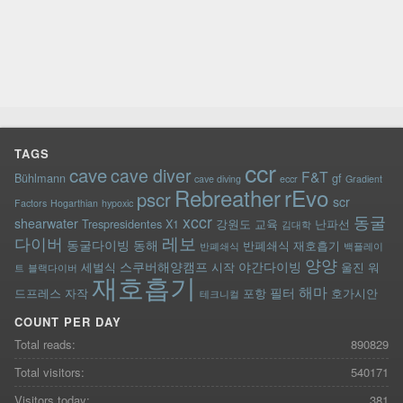
TAGS
ccr
cave
cave diver
F&T
Bühlmann
gf
cave diving
eccr
Gradient
rEvo
Rebreather
pscr
scr
Factors
Hogarthian
hypoxic
xccr
동굴
shearwater
Trespresidentes
X1
강원도
교육
난파선
김대학
레보
다이버
동굴다이빙
동해
반폐쇄식 재호흡기
반폐쇄식
백플레이
양양
스쿠버해양캠프
야간다이빙
세벌식
시작
울진
워
트
블랙다이버
재호흡기
해마
필터
드프레스
자작
포항
호가시안
테크니컬
COUNT PER DAY
Total reads:
890829
Total visitors:
540171
Visitors today:
381