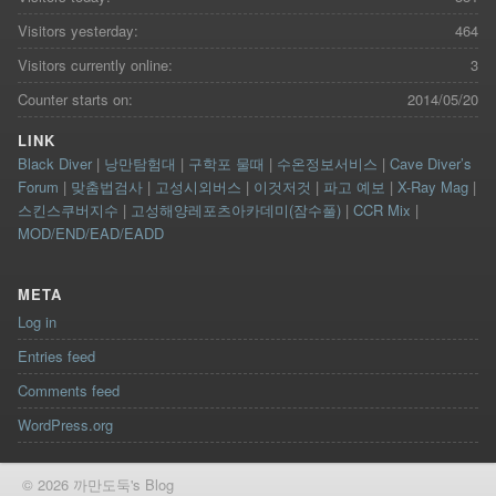
Visitors yesterday:
464
Visitors currently online:
3
Counter starts on:
2014/05/20
LINK
Black Diver
|
낭만탐험대
|
구학포 물때
|
수온정보서비스
|
Cave Diver’s
Forum
|
맞춤법검사
|
고성시외버스
|
이것저것
|
파고 예보
|
X-Ray Mag
|
스킨스쿠버지수
|
고성해양레포츠아카데미(잠수풀)
|
CCR Mix
|
MOD/END/EAD/EADD
META
Log in
Entries feed
Comments feed
WordPress.org
© 2026 까만도둑's Blog