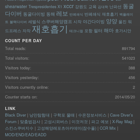
xccr
동굴
shearwater
Trespresidentes
X1
강원도
교육
난파선
김대학
레보
다이버
동굴다이빙
동해
반폐쇄식 재호흡기
반폐쇄식
백플레이
양양
스쿠버해양캠프
야간다이빙
세벌식
시작
울진
워
트
블랙다이버
재호흡기
해마
필터
드프레스
자작
포항
호가시안
테크니컬
COUNT PER DAY
Total reads:
891794
Total visitors:
541023
Visitors today:
388
Visitors yesterday:
456
Visitors currently online:
2
Counter starts on:
2014/05/20
LINK
Black Diver
|
낭만탐험대
|
구학포 물때
|
수온정보서비스
|
Cave Diver’s
Forum
|
맞춤법검사
|
고성시외버스
|
이것저것
|
파고 예보
|
X-Ray Mag
|
스킨스쿠버지수
|
고성해양레포츠아카데미(잠수풀)
|
CCR Mix
|
MOD/END/EAD/EADD