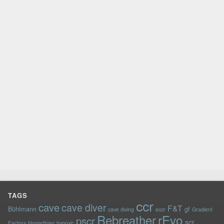
TAGS
ccr
cave
cave diver
F&T
Bühlmann
gf
cave diving
eccr
Gradient
rEvo
Rebreather
pscr
scr
Factors
Hogarthian
hypoxic