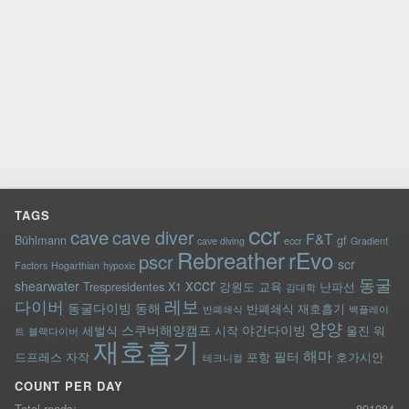
TAGS
ccr
cave
cave diver
F&T
Bühlmann
gf
cave diving
eccr
Gradient
rEvo
Rebreather
pscr
scr
Factors
Hogarthian
hypoxic
xccr
동굴
shearwater
Trespresidentes
X1
강원도
교육
난파선
김대학
레보
다이버
동굴다이빙
동해
반폐쇄식 재호흡기
반폐쇄식
백플레이
양양
스쿠버해양캠프
야간다이빙
세벌식
시작
울진
워
트
블랙다이버
재호흡기
해마
필터
드프레스
자작
포항
호가시안
테크니컬
COUNT PER DAY
Total reads:
891084