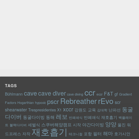
TAGS
ccr
cave
cave diver
F&T
Bühlmann
gf
cave diving
eccr
Gradient
rEvo
Rebreather
pscr
scr
Factors
Hogarthian
hypoxic
xccr
동굴
shearwater
Trespresidentes
X1
강원도
교육
난파선
김대학
레보
다이버
동굴다이빙
동해
반폐쇄식 재호흡기
반폐쇄식
백플레이
양양
스쿠버해양캠프
야간다이빙
세벌식
시작
울진
워
트
블랙다이버
재호흡기
해마
필터
드프레스
자작
포항
호가시안
테크니컬