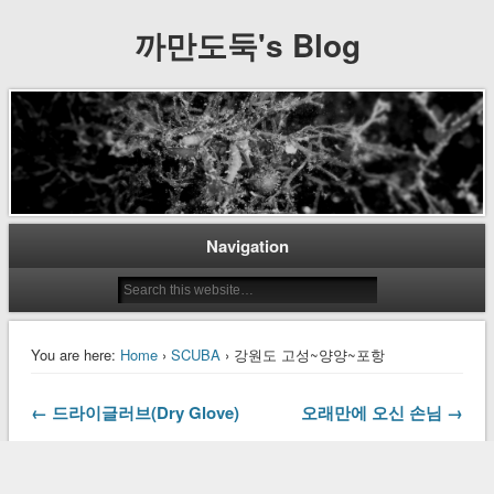
까만도둑's Blog
Navigation
You are here:
Home
›
SCUBA
› 강원도 고성~양양~포항
← 드라이글러브(Dry Glove)
오래만에 오신 손님 →