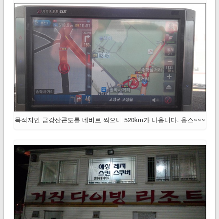
목적지인 금강산콘도를 네비로 찍으니 520km가 나옵니다. 웁스~~~