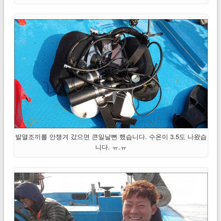
발열조끼를 안챙겨 갔으면 큰일날뻔 했습니다. 수온이 3.5도 나왔습
니다. ㅠ.ㅠ