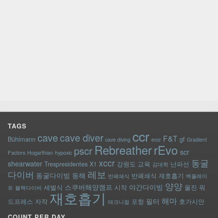
TAGS
ccr
cave
cave diver
F&T
Bühlmann
gf
cave diving
eccr
Gradient
rEvo
Rebreather
pscr
scr
Factors
Hogarthian
hypoxic
xccr
동굴
shearwater
Trespresidentes
X1
강원도
교육
난파선
김대학
레보
다이버
동굴다이빙
동해
반폐쇄식 재호흡기
반폐쇄식
백플레이
양양
스쿠버해양캠프
야간다이빙
세벌식
시작
울진
워
트
블랙다이버
재호흡기
해마
필터
드프레스
자작
포항
호가시안
테크니컬
COUNT PER DAY