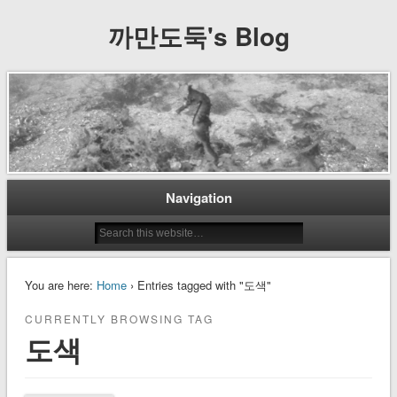
까만도둑's Blog
Navigation
You are here:
Home
› Entries tagged with "도색"
CURRENTLY BROWSING TAG
도색