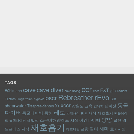
TAGS
ccr
cave
cave diver
F&T
Bühlmann
gf
cave diving
eccr
Gradient
rEvo
Rebreather
pscr
scr
Factors
Hogarthian
hypoxic
xccr
동굴
shearwater
Trespresidentes
X1
강원도
교육
난파선
김대학
레보
다이버
동굴다이빙
동해
반폐쇄식 재호흡기
반폐쇄식
백플레이
양양
스쿠버해양캠프
야간다이빙
세벌식
시작
울진
워
트
블랙다이버
재호흡기
해마
필터
드프레스
자작
포항
호가시안
테크니컬