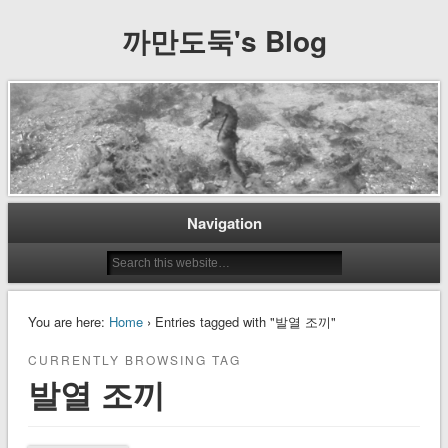
까만도둑's Blog
Navigation
You are here:
Home
› Entries tagged with "발열 조끼"
CURRENTLY BROWSING TAG
발열 조끼