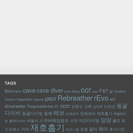
TAGS
ccr
cave
cave diver
F&T
Bühlmann
gf
cave diving
eccr
Gradient
rEvo
Rebreather
pscr
scr
Factors
Hogarthian
hypoxic
xccr
동굴
shearwater
Trespresidentes
X1
강원도
교육
난파선
김대학
레보
다이버
동굴다이빙
동해
반폐쇄식 재호흡기
반폐쇄식
백플레이
양양
스쿠버해양캠프
야간다이빙
세벌식
시작
울진
워
트
블랙다이버
재호흡기
해마
필터
드프레스
자작
포항
호가시안
테크니컬