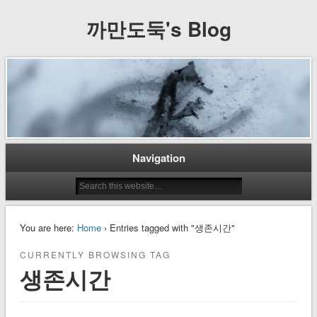
까만도둑's Blog
Navigation
You are here:
Home
› Entries tagged with "생존시간"
CURRENTLY BROWSING TAG
생존시간