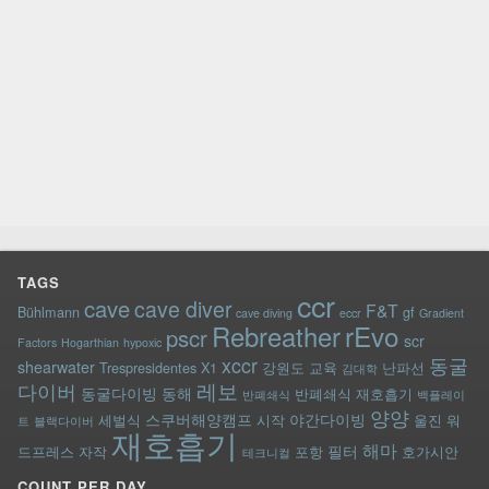
TAGS
ccr
cave
cave diver
F&T
Bühlmann
gf
cave diving
eccr
Gradient
rEvo
Rebreather
pscr
scr
Factors
Hogarthian
hypoxic
xccr
동굴
shearwater
Trespresidentes
X1
강원도
교육
난파선
김대학
레보
다이버
동굴다이빙
동해
반폐쇄식 재호흡기
반폐쇄식
백플레이
양양
스쿠버해양캠프
야간다이빙
세벌식
시작
울진
워
트
블랙다이버
재호흡기
해마
필터
드프레스
자작
포항
호가시안
테크니컬
COUNT PER DAY