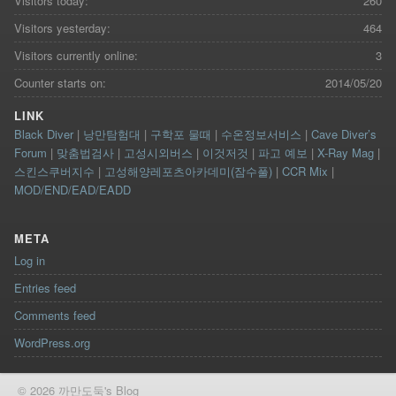
Visitors today:
260
Visitors yesterday:
464
Visitors currently online:
3
Counter starts on:
2014/05/20
LINK
Black Diver
|
낭만탐험대
|
구학포 물때
|
수온정보서비스
|
Cave Diver’s
Forum
|
맞춤법검사
|
고성시외버스
|
이것저것
|
파고 예보
|
X-Ray Mag
|
스킨스쿠버지수
|
고성해양레포츠아카데미(잠수풀)
|
CCR Mix
|
MOD/END/EAD/EADD
META
Log in
Entries feed
Comments feed
WordPress.org
© 2026 까만도둑's Blog