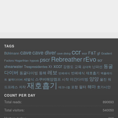
TAGS
ccr
cave
cave diver
F&T
Bühlmann
gf
cave diving
eccr
Gradient
rEvo
Rebreather
pscr
scr
Factors
Hogarthian
hypoxic
xccr
동굴
shearwater
Trespresidentes
X1
강원도
교육
난파선
김대학
레보
다이버
동굴다이빙
동해
반폐쇄식 재호흡기
반폐쇄식
백플레이
양양
스쿠버해양캠프
야간다이빙
세벌식
시작
울진
워
트
블랙다이버
재호흡기
해마
필터
드프레스
자작
포항
호가시안
테크니컬
COUNT PER DAY
Total reads:
890693
Total visitors:
540050