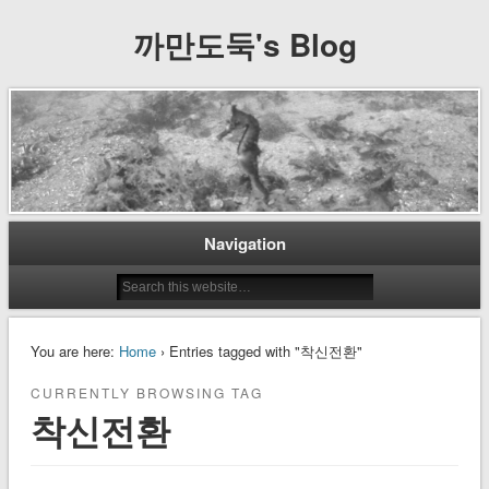
까만도둑's Blog
Navigation
You are here:
Home
› Entries tagged with "착신전환"
CURRENTLY BROWSING TAG
착신전환