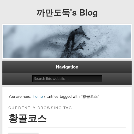
까만도둑's Blog
Navigation
You are here:
Home
› Entries tagged with "황골코스"
CURRENTLY BROWSING TAG
황골코스