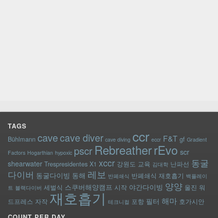
TAGS
ccr
cave
cave diver
F&T
Bühlmann
gf
cave diving
eccr
Gradient
rEvo
Rebreather
pscr
scr
Factors
Hogarthian
hypoxic
xccr
동굴
shearwater
Trespresidentes
X1
강원도
교육
난파선
김대학
레보
다이버
동굴다이빙
동해
반폐쇄식 재호흡기
반폐쇄식
백플레이
양양
스쿠버해양캠프
야간다이빙
세벌식
시작
울진
워
트
블랙다이버
재호흡기
해마
필터
드프레스
자작
포항
호가시안
테크니컬
COUNT PER DAY