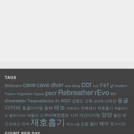
TAGS
ccr
cave
cave diver
F&T
Bühlmann
gf
cave diving
eccr
Gradient
rEvo
Rebreather
pscr
scr
Factors
Hogarthian
hypoxic
xccr
동굴
shearwater
Trespresidentes
X1
강원도
교육
난파선
김대학
레보
다이버
동굴다이빙
동해
반폐쇄식 재호흡기
반폐쇄식
백플레이
양양
스쿠버해양캠프
야간다이빙
세벌식
시작
울진
워
트
블랙다이버
재호흡기
해마
필터
드프레스
자작
포항
호가시안
테크니컬
COUNT PER DAY