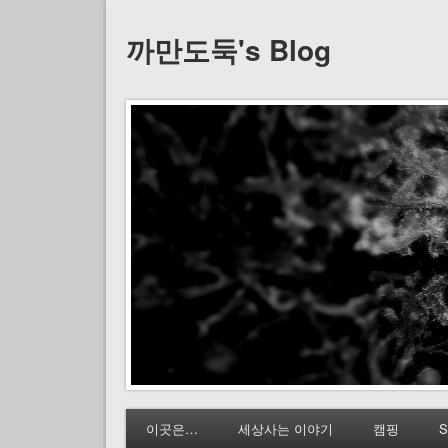
까만도둑's Blog
이곳은…
세상사는 이야기
캠핑
S