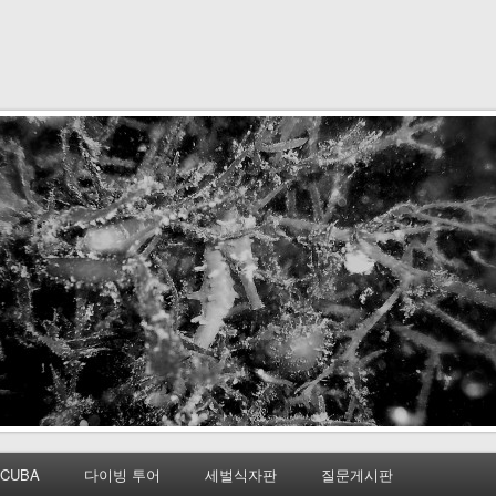
CUBA
다이빙 투어
세벌식자판
질문게시판