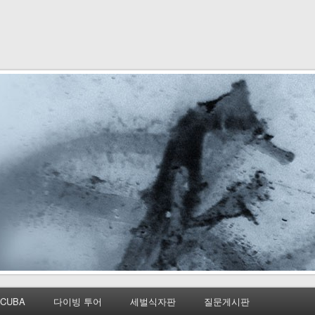
CUBA
다이빙 투어
세벌식자판
질문게시판