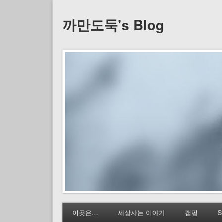
까만도둑's Blog
이곳은…
세상사는 이야기
캠핑
S